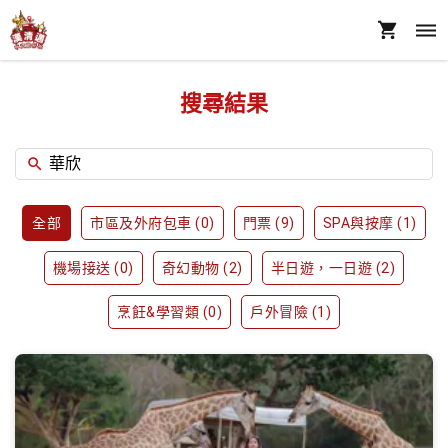
搜尋結果
全部
市區及外府包車
(
0
)
門票
(
9
)
SPA與按摩
(
1
)
機場接送
(
0
)
奇幻動物
(
2
)
半日遊，一日遊
(
2
)
烹飪&學習類
(
0
)
戶外冒險
(
1
)