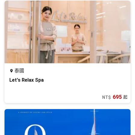
泰國
Let's Relax Spa
695
起
NT$