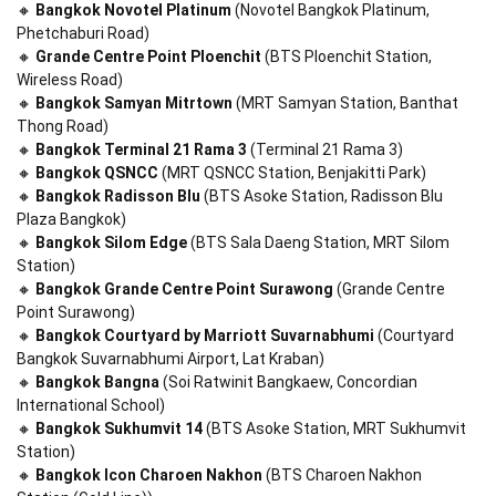
🔸 
Bangkok Novotel Platinum
 (Novotel Bangkok Platinum, 
Phetchaburi Road)

🔸 
Grande Centre Point Ploenchit
 (BTS Ploenchit Station, 
Wireless Road)

🔸 
Bangkok Samyan Mitrtown
 (MRT Samyan Station, Banthat 
Thong Road)

🔸 
Bangkok Terminal 21 Rama 3
 (Terminal 21 Rama 3)

🔸 
Bangkok QSNCC
 (MRT QSNCC Station, Benjakitti Park)

🔸 
Bangkok Radisson Blu
 (BTS Asoke Station, Radisson Blu 
Plaza Bangkok)

🔸 
Bangkok Silom Edge
 (BTS Sala Daeng Station, MRT Silom 
Station)

🔸 
Bangkok Grande Centre Point Surawong
 (Grande Centre 
Point Surawong)

🔸 
Bangkok Courtyard by Marriott Suvarnabhumi
 (Courtyard 
Bangkok Suvarnabhumi Airport, Lat Kraban)

🔸 
Bangkok Bangna
 (Soi Ratwinit Bangkaew, Concordian 
International School)

🔸
 Bangkok Sukhumvit 14
 (BTS Asoke Station, MRT Sukhumvit 
Station)

🔸 
Bangkok Icon Charoen Nakhon
 (BTS Charoen Nakhon 