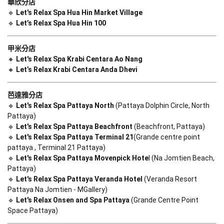
華欣分店
🔹 
Let's Relax Spa Hua Hin Market Village
🔹 
Let’s Relax Spa Hua Hin 100
甲米分店
🔸 
Let's Relax Spa Krabi Centara Ao Nang
🔸 
Let’s Relax Krabi Centara Anda Dhevi
芭達雅分店
🔹 
Let's Relax Spa Pattaya North
 (Pattaya Dolphin Circle, North 
Pattaya) 

🔹 
Let's Relax Spa Pattaya Beachfront
 (Beachfront, Pattaya)

🔹 
Let's Relax Spa Pattaya Terminal 21
(Grande centre point 
pattaya , Terminal 21 Pattaya)

🔹 
Let's Relax Spa Pattaya Movenpick Hote
l (Na Jomtien Beach, 
Pattaya)

🔹 
Let's Relax Spa Pattaya Veranda Hotel
 (Veranda Resort 
Pattaya Na Jomtien - MGallery)

🔹 
Let's Relax Onsen and Spa Pattaya
 (Grande Centre Point 
Space Pattaya)