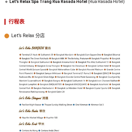
🔹 
Let's Relax Spa Trang Rua Rasada Hotel
 (Rua Rasada Hotel)
行程表
Let's Relax 分店