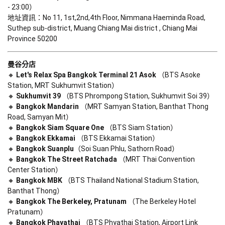
- 23:00）

地址資訊：No 11, 1st,2nd,4th Floor, Nimmana Haeminda Road, 
Suthep sub-district, Muang Chiang Mai district , Chiang Mai 
Province 50200
曼谷分店
🔸 
Let's Relax Spa Bangkok Terminal 21 Asok
 （BTS Asoke 
Station, MRT Sukhumvit Station）

🔸 
Sukhumvit 39
 （BTS Phrompong Station, Sukhumvit Soi 39）

🔸 
Bangkok Mandarin
 （MRT Samyan Station, Banthat Thong 
Road, Samyan Mit）

🔸 
Bangkok Siam Square One
 （BTS Siam Station）

🔸 
Bangkok Ekkamai
 （BTS Ekkamai Station）

🔸 
Bangkok Suanplu
（Soi Suan Phlu, Sathorn Road）

🔸 
Bangkok The Street Ratchada
 （MRT Thai Convention 
Center Station）

🔸 
Bangkok MBK
 （BTS Thailand National Stadium Station, 
Banthat Thong）

🔸 
Bangkok The Berkeley, Pratunam
 （The Berkeley Hotel 
Pratunam）

🔸 
Bangkok Phayathai
 （BTS Phyathai Station, Airport Link 