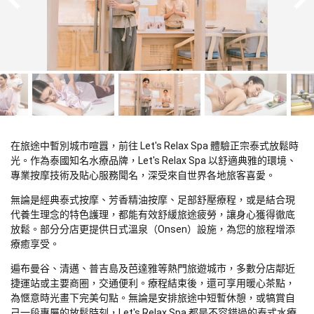
在旅途中暫別城市喧囂，前往 Let's Relax Spa 體驗正宗泰式放鬆時
光。作為泰國知名水療品牌，Let's Relax Spa 以舒適典雅的環境、
專業按摩技術及貼心服務聞名，深受來自世界各地旅客喜愛。
無論是經典泰式按摩、芳香精油按摩、足部舒壓療程，或是結合現
代養生理念的特色護理，都能有效舒緩旅途疲勞，讓身心獲得徹底
放鬆。部分分店更提供日式溫泉（Onsen）設施，為您的旅程增添
療癒享受。
遍布曼谷、清邁、普吉島及芭達雅等熱門旅遊城市，多數分店鄰近
捷運站或主要商圈，交通便利。療程結束後，還可享用暖心茶點，
為愜意時光畫下完美句點。無論是安排旅途中短暫休憩，或犒賞自
己一段專屬的放鬆時刻，Let's Relax Spa 都是不容錯過的泰式水療