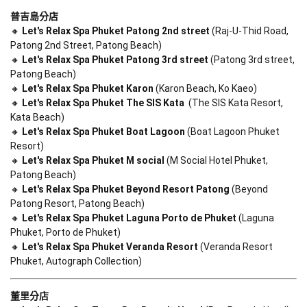
普吉島分店
🔸 
Let's Relax Spa Phuket Patong 2nd street
 (Raj-U-Thid Road, 
Patong 2nd Street, Patong Beach)

🔸 
Let's Relax Spa Phuket Patong 3rd street
 (Patong 3rd street, 
Patong Beach)

🔸 
Let's Relax Spa Phuket Karon
 (Karon Beach, Ko Kaeo)

🔸 
Let's Relax Spa Phuket The SIS Kata 
 (The SIS Kata Resort, 
Kata Beach)

🔸 
Let's Relax Spa Phuket Boat Lagoon
 (Boat Lagoon Phuket 
Resort)

🔸 
Let's Relax Spa Phuket M social
 (M Social Hotel Phuket, 
Patong Beach)

🔸 
Let's Relax Spa Phuket Beyond Resort Patong
 (Beyond 
Patong Resort, Patong Beach)

🔸 
Let's Relax Spa Phuket Laguna Porto de Phuket
 (Laguna 
Phuket, Porto de Phuket)

🔸 
Let's Relax Spa Phuket Veranda Resort
 (Veranda Resort 
Phuket, Autograph Collection)
董里分店