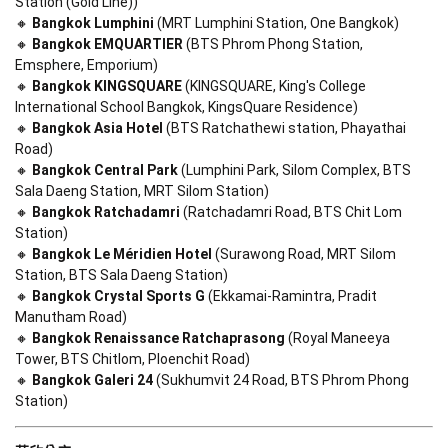
Station (Gold Line))

🔸 
Bangkok Lumphini
 (MRT Lumphini Station, One Bangkok)

🔸 
Bangkok EMQUARTIER
 (BTS Phrom Phong Station, 
Emsphere, Emporium)

🔸 
Bangkok KINGSQUARE
 (KINGSQUARE, King's College 
International School Bangkok, KingsQuare Residence)

🔸 
Bangkok Asia Hotel
 (BTS Ratchathewi station, Phayathai 
Road)

🔸 
Bangkok Central Park
 (Lumphini Park, Silom Complex, BTS 
Sala Daeng Station, MRT Silom Station)

🔸 
Bangkok Ratchadamri
 (Ratchadamri Road, BTS Chit Lom 
Station)

🔸 
Bangkok Le Méridien Hotel
 (Surawong Road, MRT Silom 
Station, BTS Sala Daeng Station)

🔸 
Bangkok Crystal Sports G
 (Ekkamai-Ramintra, Pradit 
Manutham Road)

🔸 
Bangkok Renaissance Ratchaprasong
 (Royal Maneeya 
Tower, BTS Chitlom, Ploenchit Road)

🔸 
Bangkok Galeri 24
 (Sukhumvit 24 Road, BTS Phrom Phong 
Station)