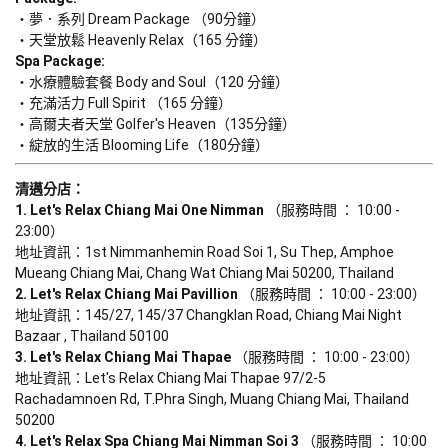
夢．系列 Dream Package （90分鐘）
Spa Package:
水療體驗套餐 Body and Soul（120 分鐘）
充滿活力 Full Spirit （165 分鐘）
高爾夫者天堂 Golfer's Heaven（135分鐘）
綻放的生活 Blooming Life（180分鐘）
清邁分店：
1. Let's Relax Chiang Mai One Nimman
 （服務時間 ： 10:00 - 
23:00）

地址資訊：1st Nimmanhemin Road Soi 1, Su Thep, Amphoe 
2. Let's Relax Chiang Mai Pavillion
 （服務時間 ： 10:00 - 23:00）

地址資訊：145/27, 145/37 Changklan Road, Chiang Mai Night 
3. Let's Relax Chiang Mai Thapae
 （服務時間 ： 10:00 - 23:00）

地址資訊：Let's Relax Chiang Mai Thapae 97/2-5 
Rachadamnoen Rd, T.Phra Singh, Muang Chiang Mai, Thailand 
4. Let's Relax Spa Chiang Mai Nimman Soi 3
 （服務時間 ： 10:00 