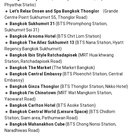
Phyathai Statio）

🔸 
Let's Relax Onsen and Spa Bangkok Thonglor
 （Grande 
Centre Point Sukhumvit 55, Thonglor Road）

🔸 
Bangkok Sukhumvit 31
 (BTS Phromphong Station, 
Sukhumvit Soi 31)

🔸 
Bangkok Arnoma Hotel
 (BTS Chit Lom Station)

🔸 
Bangkok The Allez Sukhumvit 13
 (BTS Nana Station, Hyatt 
Regency Bangkok Sukhumvit)

🔸 
Bangkok Ibis Style Ratchadapisek
 (MRT Huai khwang 
Station, Ratchadapisek Road)

🔸 
Bangkok The Market
 (The Market Bangkok)

🔸 
Bangkok Central Embassy
 (BTS Ploenchit Station, Central 
Embassy)

🔸 
Bangkok Ginza Thonglor
 (BTS Thonglor Station, Nikko Hotel)

🔸 
Bangkok I'm Chinatown
 (MRT Wat Mangkorn Station, 
Yaowarat Road)

🔸 
Bangkok Carlton Hotel
 (BTS Asoke Station)

🔸 
Bangkok Central World (Leisure Space)
 (BTS Chidlom 
Station, Siam area, Pathumwan Road)

🔸 
Bangkok Mahanakhon Cube
 (BTS Chong Nonsi Station, 
Naradhiwas Road)
