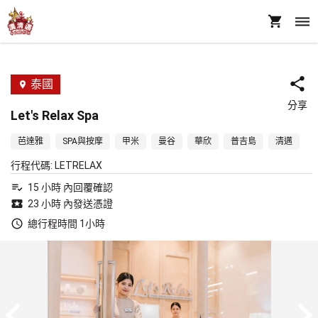
泰國
分享
Let's Relax Spa
芭達雅
SPA與按摩
甲米
曼谷
華欣
普吉島
清邁
行程代碼
:
LETRELAX
15 小時 內回覆確認
23 小時 內發送憑證
總行程時間 1小時