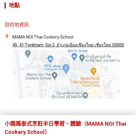
地點
目的地資訊
MAMA NOI Thai Cookery School
45, 41 Tonkham, Soi 2, อำเภอเมืองเชียงใหม่ เชียงใหม่ 50000
小媽媽泰式烹飪半日學習、體驗（MAMA NOI Thai
Cookery School）