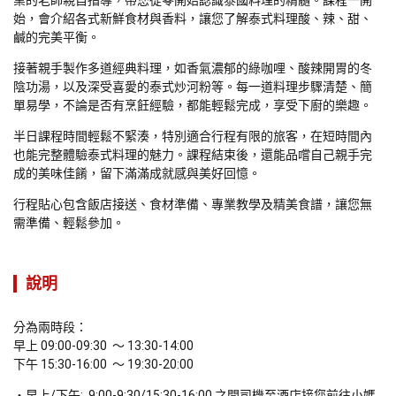
業的老師親自指導，帶您從零開始認識泰國料理的精髓。課程一開
始，會介紹各式新鮮食材與香料，讓您了解泰式料理酸、辣、甜、
鹹的完美平衡。
接著親手製作多道經典料理，如香氣濃郁的綠咖哩、酸辣開胃的冬
陰功湯，以及深受喜愛的泰式炒河粉等。每一道料理步驟清楚、簡
單易學，不論是否有烹飪經驗，都能輕鬆完成，享受下廚的樂趣。
半日課程時間輕鬆不緊湊，特別適合行程有限的旅客，在短時間內
也能完整體驗泰式料理的魅力。課程結束後，還能品嚐自己親手完
成的美味佳餚，留下滿滿成就感與美好回憶。
行程貼心包含飯店接送、食材準備、專業教學及精美食譜，讓您無
需準備、輕鬆參加。
說明
分為兩時段：

早上 09:00-09:30  ～ 13:30-14:00

下午 15:30-16:00  ～ 19:30-20:00
早上/下午:  9:00-9:30/15:30-16:00 之間司機至酒店接您前往小媽