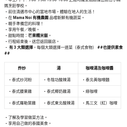
媽烹飪學校。
前往清邁市中心的當地市場，體驗在地人的生活！
在 
Mama Noi 有機農園
 品嚐新鮮有機蔬菜。
親手準備您的料理！
享用午餐／晚餐。
甜點時間：
芒果糯米飯
。
行程結束後，送您返回飯店。
 有 3 大類選擇
，每個大類選擇一道菜（泰式食物） 
##也提供素食
##
炸炒
湯
咖哩湯及咖哩醬
・泰式炒河粉
・冬陰功酸辣湯
・泰北黃咖哩麵
・泰式腰果雞
・泰式椰奶雞湯
・綠咖哩
・泰式羅勒葉雞
・泰式東北酸辣湯
・馬三文（紅）咖哩
了解及學習做菜方法。
享用自己做的泰國美食。