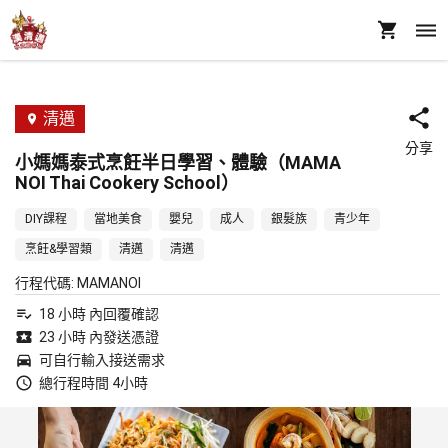
清邁
分享
小媽媽泰式烹飪半日學習、體驗（MAMA
NOI Thai Cookery School）
DIY課程
當地美食
嬰兒
成人
銀髮族
青少年
烹飪&學習類
清邁
清邁
行程代碼
:
MAMANOI
18 小時 內回覆確認
23 小時 內發送憑證
可自行輸入接送需求
總行程時間 4小時