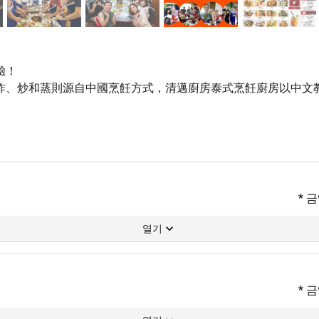
！

炸、炒和蒸則源自中國烹飪方式，清邁廚房泰式烹飪廚房以中文
* 
열기
* 