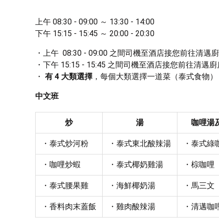
上午 08:30 - 09:00 ～ 13:30 - 14:00

下午 15:15 - 15:45 ～ 20:00 - 20:30
上午  08:30 - 09:00 之間司機至酒店接您前往清邁
下午 15:15 - 15:45 之間司機至酒店接您前往清邁
 有 4 大類選擇
，每個大類選擇一道菜（泰式食物）
中文班
炒
湯
咖哩湯
・泰式炒河粉
・泰式東北酸辣湯
・泰式綠
・咖哩炒蝦
・泰式椰奶雞湯
・棕咖哩
・泰式腰果雞
・海鮮椰奶湯
・馬三文
・香料肉末蓋飯
・雞肉酸辣湯
・清邁咖