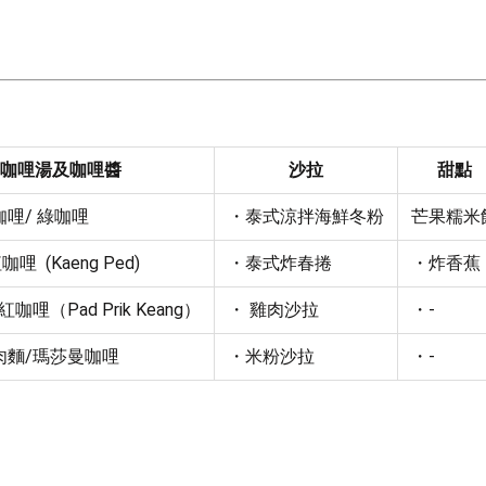
咖哩湯及咖哩醬
沙拉
甜點
哩/ 綠咖哩
・泰式涼拌海鮮冬粉
芒果糯米
哩  (Kaeng Ped)
・泰式炸春捲
・炸香蕉
咖哩（Pad Prik Keang）
・ 雞肉沙拉
・-
肉麵/瑪莎曼咖哩
・米粉沙拉
・-