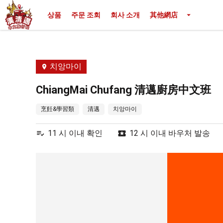
상품
주문 조회
회사 소개
其他網店
치앙마이
ChiangMai Chufang 清邁廚房中文班
烹飪&學習類
清邁
치앙마이
11 시 이내 확인
12 시 이내 바우처 발송