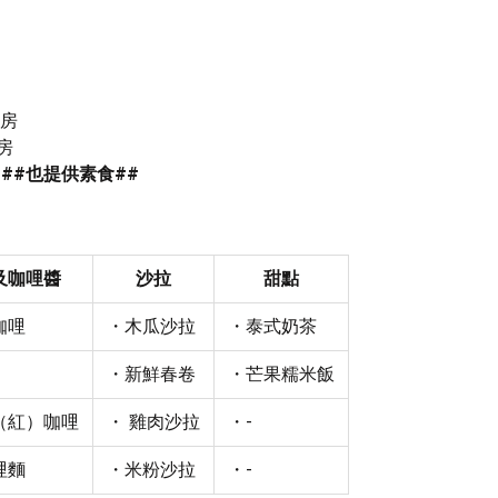
廚房
廚房
 
##也提供素食##
及咖哩醬
沙拉
甜點
咖哩
・木瓜沙拉
・泰式奶茶
・新鮮春卷
・芒果糯米飯
（紅）咖哩
・ 雞肉沙拉
・-
哩麵
・米粉沙拉
・-