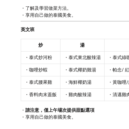
了解及學習做菜方法。
享用自己做的泰國美食。
英文班
炒
湯
・泰式炒河粉
・泰式東北酸辣湯
・泰式綠咖
・咖哩炒蝦
・泰式椰奶雞湯
・帕念/ 紅咖
・泰式腰果雞
・海鮮椰奶湯
・黃咖哩/紅
・香料肉末蓋飯
・雞肉酸辣湯
・清邁雞
請注意，僅上午場次提供甜點選項
享用自己做的泰國美食。