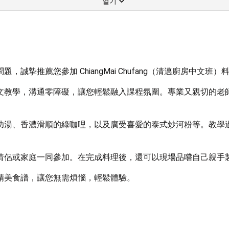
열기
摯推薦您參加 ChiangMai Chufang（清邁廚房中文班
文教學，溝通零障礙，讓您輕鬆融入課程氛圍。專業又親切的老
功湯、香濃滑順的綠咖哩，以及廣受喜愛的泰式炒河粉等。教學
情侶或家庭一同參加。在完成料理後，還可以現場品嚐自己親手
精美食譜，讓您無需煩惱，輕鬆體驗。